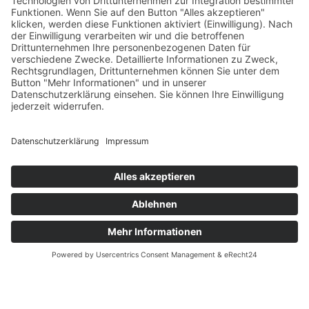
Großspeicheranlagen
spielen eine entscheidende Rolle für
die Stabilität und Zuverlässigkeit unserer Stromnetze in
Deutschland, einer zunehmend auf erneuerbare Energien
ausgerichteten Welt. Diese Systeme ermöglichen es,
überschüssige Energie aus erneuerbaren Quellen zu speichern
und bei Bedarf wieder abzurufen – ein Schlüsselelement für die
Sicherstellung einer kontinuierlichen Energieversorgung.
Warum sind Großspeicherlösungen generell so wichtig?
info@sun-bit.de
08281 - 50 89 10