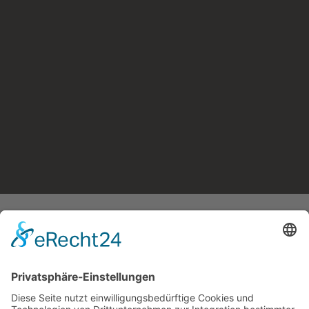
großspeicheranlagen
für die region günzburg